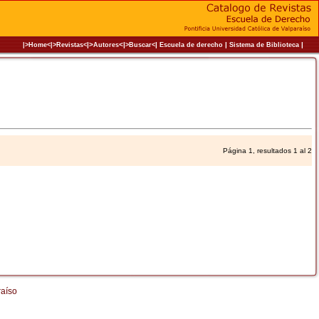
|>
<|
|
|
|
|>Home<|
>Revistas<
Autores
>Buscar<
Escuela de derecho
Sistema de Biblioteca
Página 1, resultados 1 al 2
raíso