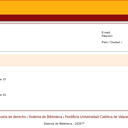
E-mail:
Filiación:
País / Ciudad: /
mo 37
mo 41
cuela de derecho
Sistema de Biblioteca
Pontificia Universidad Católica de Valpa
|
|
Sistema de Biblioteca - 2026™