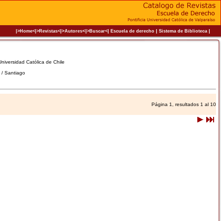
|>
<|
|
|
|
|>Home<|
>Revistas<
Autores
>Buscar<
Escuela de derecho
Sistema de Biblioteca
 Universidad Católica de Chile
e / Santiago
Página 1, resultados 1 al 10