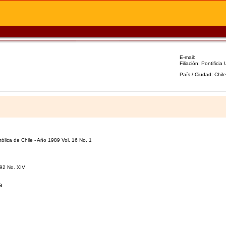
E-mail:
Filiación: Pontificia
País / Ciudad: Chil
ólica de Chile - Año 1989 Vol. 16 No. 1
992 No. XIV
a