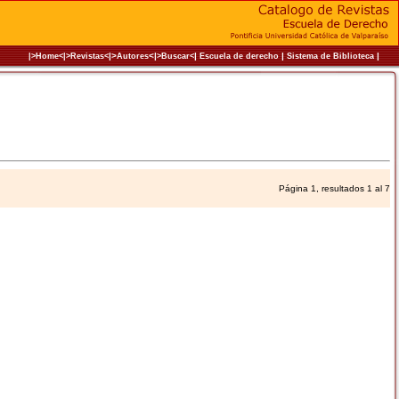
|>
<|
|
|
|
|>Home<|
>Revistas<
Autores
>Buscar<
Escuela de derecho
Sistema de Biblioteca
Página 1, resultados 1 al 7