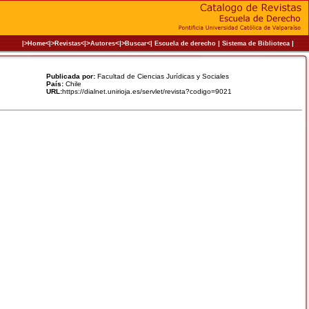
|>
<|
|
|
|
|>Home<|
>Revistas<
Autores
>Buscar<
Escuela de derecho
Sistema de Biblioteca
Publicada por:
Facultad de Ciencias Jurídicas y Sociales
País:
Chile
URL:
https://dialnet.unirioja.es/servlet/revista?codigo=9021