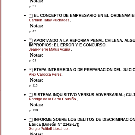
Notas:
p. 31
EL CONCEPTO DE EMPRESARIO EN EL ORDENAMIENTO ESP
Carmen Tatay Puchades
,
Notas:
p. 47
APORTANDO A LA REFORMA PENAL CHILENA. ALGU
IMPROPIOS: EL ERROR Y E CONCURSO.
Jean-Pierre Matus Acuña
,
Notas:
p. 63
ETAPA INTERMEDIA O DE PREPARACION DEL JUICI
Alex Carocca Perez
,
Notas:
p. 115
SISTEMA INQUISITIVO VERSUS ADVERSARIAL; CUL
Rodrigo de la Barra Cousiño
,
Notas:
p. 139
INFORME SOBRE LOS DELITOS DE DISCRIMINACIÓN EN 
Étnica (Boletín N° 2142-17))
Sergio Politoff Lipschutz
,
Notas: