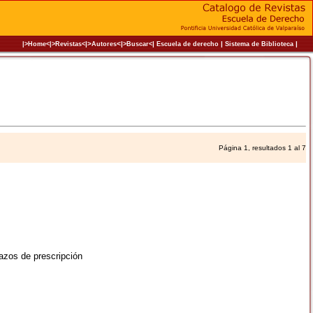
|>
<|
|
|
|
|>Home<|
>Revistas<
Autores
>Buscar<
Escuela de derecho
Sistema de Biblioteca
Página 1, resultados 1 al 7
lazos de prescripción