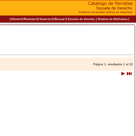
|>
<|
|
|
|
|>Home<|
>Revistas<
Autores
>Buscar<
Escuela de derecho
Sistema de Biblioteca
Página 1, resultados 1 al 10