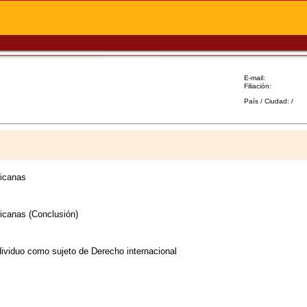
E-mail:
Filiación:
País / Ciudad: /
ricanas
icanas (Conclusión)
dividuo como sujeto de Derecho internacional