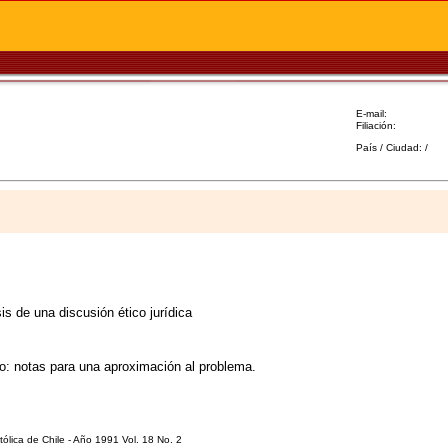
E-mail:
Filiación:
País / Ciudad: /
s de una discusión ético jurídica
ho: notas para una aproximación al problema.
ólica de Chile - Año 1991 Vol. 18 No. 2