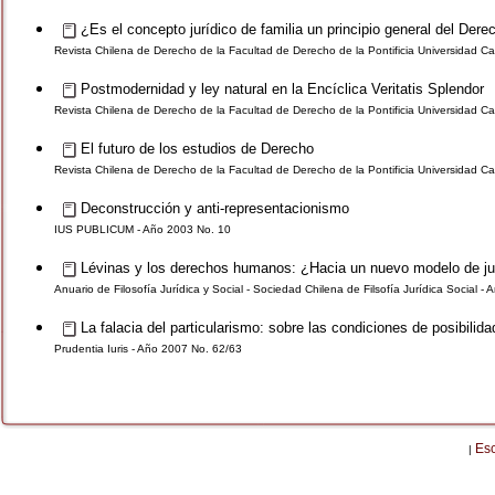
¿Es el concepto jurídico de familia un principio general del Dere
Revista Chilena de Derecho de la Facultad de Derecho de la Pontificia Universidad Cat
Postmodernidad y ley natural en la Encíclica Veritatis Splendor
Revista Chilena de Derecho de la Facultad de Derecho de la Pontificia Universidad Cat
El futuro de los estudios de Derecho
Revista Chilena de Derecho de la Facultad de Derecho de la Pontificia Universidad Cat
Deconstrucción y anti-representacionismo
IUS PUBLICUM - Año 2003 No. 10
Lévinas y los derechos humanos: ¿Hacia un nuevo modelo de jus
Anuario de Filosofía Jurídica y Social - Sociedad Chilena de Filsofía Jurídica Social -
La falacia del particularismo: sobre las condiciones de posibilida
Prudentia Iuris - Año 2007 No. 62/63
Es
|