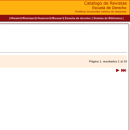
|>
<|
|
|
|
|>Home<|
>Revistas<
Autores
>Buscar<
Escuela de derecho
Sistema de Biblioteca
Página 1, resultados 1 al 10