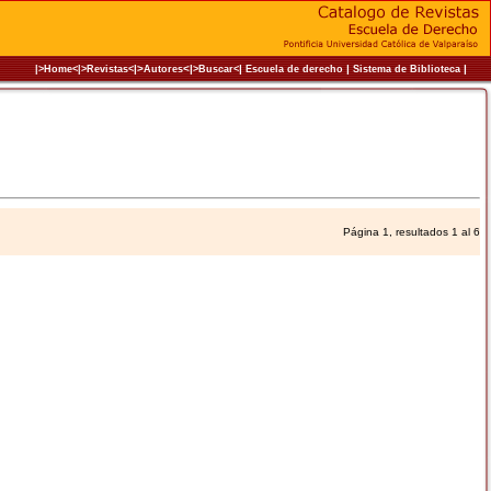
|>
<|
|
|
|
|>Home<|
>Revistas<
Autores
>Buscar<
Escuela de derecho
Sistema de Biblioteca
Página 1, resultados 1 al 6