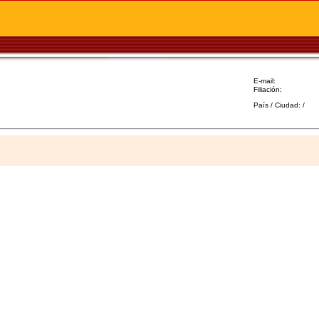
E-mail:
Filiación:
País / Ciudad: /