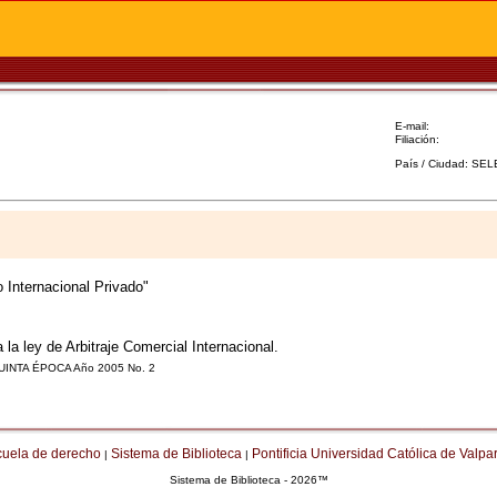
E-mail:
Filiación:
País / Ciudad: SE
 Internacional Privado"
 la ley de Arbitraje Comercial Internacional.
e. QUINTA ÉPOCA Año 2005 No. 2
cuela de derecho
Sistema de Biblioteca
Pontificia Universidad Católica de Valpa
|
|
Sistema de Biblioteca - 2026™