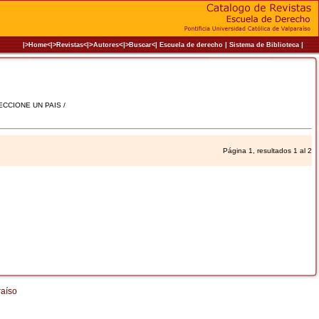
|>
<|
|
|
|
|>Home<|
>Revistas<
Autores
>Buscar<
Escuela de derecho
Sistema de Biblioteca
LECCIONE UN PAIS /
Página 1, resultados 1 al 2
raíso