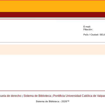
E-mail:
Filiación:
País / Ciudad: SE
cuela de derecho
Sistema de Biblioteca
Pontificia Universidad Católica de Valpa
|
|
Sistema de Biblioteca - 2026™