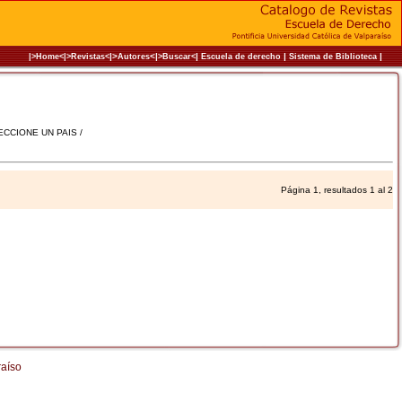
|>
<|
|
|
|
|>Home<|
>Revistas<
Autores
>Buscar<
Escuela de derecho
Sistema de Biblioteca
LECCIONE UN PAIS /
Página 1, resultados 1 al 2
raíso