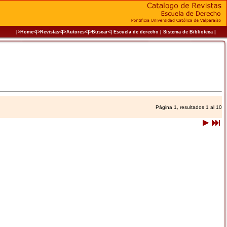
|>
<|
|
|
|
|>Home<|
>Revistas<
Autores
>Buscar<
Escuela de derecho
Sistema de Biblioteca
Página 1, resultados 1 al 10