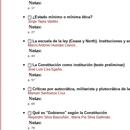
Notas:
p. 17
¿Estado mínimo o mínima ética?
Jorge Tapia Valdés
,
Notas:
p. 27
La escuela de la ley (Coase y North). Instituciones y 
Marco Antonio Huesbe Llanos
,
Notas:
p. 43
La Constitución como institución (texto preliminar)
José Luis Cea Egaña
,
Notas:
p. 57
Críticas por autocrática, militarista y plutocrática de 
Manuel Sanhueza Cruz
,
Notas:
p. 65
Qué es "Gobierno" según la Constitución
Alejandro Silva Bascuñán
María Pía Silva Gallinato
,
,
Notas:
p. 79