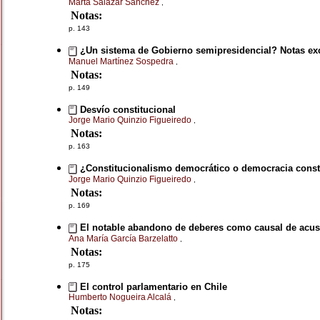
Marta Salazar Sánchez
,
Notas:
p. 143
¿Un sistema de Gobierno semipresidencial? Notas excé
Manuel Martínez Sospedra
,
Notas:
p. 149
Desvío constitucional
Jorge Mario Quinzio Figueiredo
,
Notas:
p. 163
¿Constitucionalismo democrático o democracia const
Jorge Mario Quinzio Figueiredo
,
Notas:
p. 169
El notable abandono de deberes como causal de acusa
Ana María García Barzelatto
,
Notas:
p. 175
El control parlamentario en Chile
Humberto Nogueira Alcalá
,
Notas: