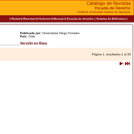
|>
<|
|
|
|
|>Home<|
>Revistas<
Autores
>Buscar<
Escuela de derecho
Sistema de Biblioteca
Publicada por:
Universidad Diego Portales
País:
Chile
Versión en línea
Página 1, resultados 1 al 20