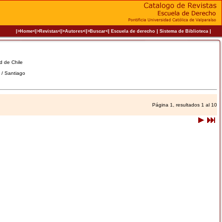
|>
<|
|
|
|
|>Home<|
>Revistas<
Autores
>Buscar<
Escuela de derecho
Sistema de Biblioteca
ad de Chile
e / Santiago
Página 1, resultados 1 al 10