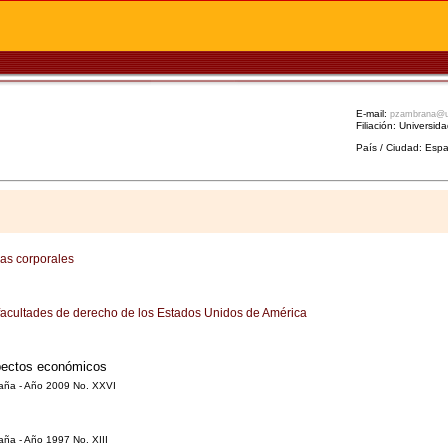
E-mail:
pzambrana@
Filiación: Universi
País / Ciudad: Esp
nas corporales
s facultades de derecho de los Estados Unidos de América
aspectos económicos
paña - Año 2009 No. XXVI
ña - Año 1997 No. XIII