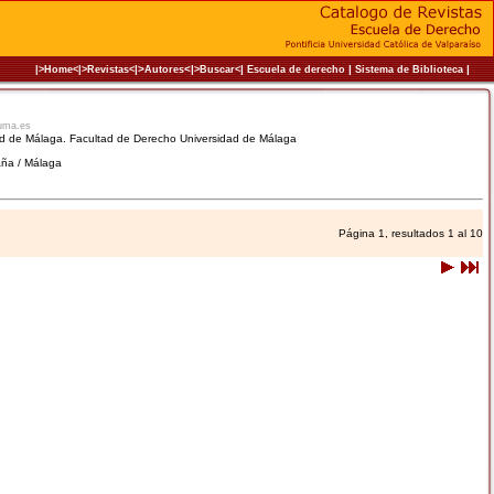
|>
<|
|
|
|
|>Home<|
>Revistas<
Autores
>Buscar<
Escuela de derecho
Sistema de Biblioteca
uma.es
dad de Málaga. Facultad de Derecho Universidad de Málaga
aña / Málaga
Página 1, resultados 1 al 10