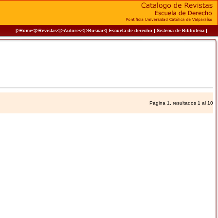
|>
<|
|
|
|
|>Home<|
>Revistas<
Autores
>Buscar<
Escuela de derecho
Sistema de Biblioteca
Página 1, resultados 1 al 10