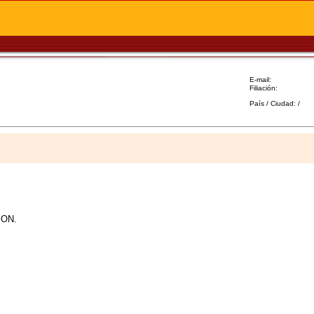
E-mail:
Filiación:
País / Ciudad: /
ION.