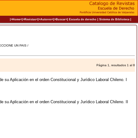
|>
<|
|
|
|
|>Home<|
>Revistas<
Autores
>Buscar<
Escuela de derecho
Sistema de Biblioteca
LECCIONE UN PAIS /
Página 1, resultados 1 al 8
e su Aplicación en el orden Constitucional y Jurídico Laboral Chileno. I
e su Aplicación en el orden Constitucional y Jurídico Laboral Chileno. II