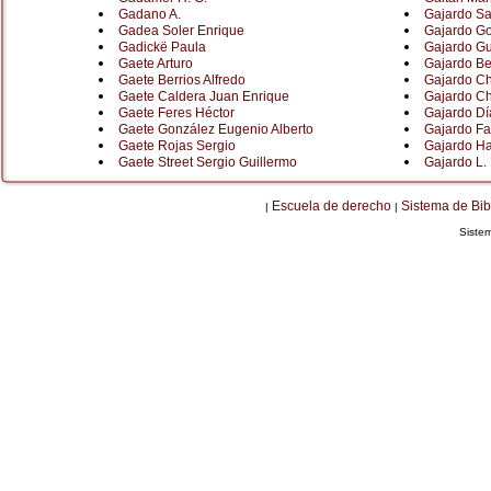
Gadano A.
Gajardo S
Gadea Soler Enrique
Gajardo G
Gadickë Paula
Gajardo Gu
Gaete Arturo
Gajardo Be
Gaete Berrios Alfredo
Gajardo C
Gaete Caldera Juan Enrique
Gajardo C
Gaete Feres Héctor
Gajardo Dí
Gaete González Eugenio Alberto
Gajardo Fa
Gaete Rojas Sergio
Gajardo Ha
Gaete Street Sergio Guillermo
Gajardo L.
Escuela de derecho
Sistema de Bib
|
|
Siste