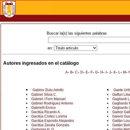
Buscar la(s) las siguientes palabras
en:
Autores ingresados en el catálogo
-
-
-
-
-
-
-
-
-
-
-
-
-
A
B
C
D
E
F
G
H
I
J
K
L
M
Gabino Ziulu Adolfo
Gaete Urib
Gabriel Silvia C.
Gaffuri Lilia
Gabriel i Forn Manuel
Gagliardi 
Gabriel Rodríguez Antonio
Gagliardo 
Gabrielli Enrico
Gagliardo 
Gacitúa Ricardo A.
Gaibor Gal
Gacitúa Cortez Lorena
Gaiero Gu
Gacitúa Esposito Alejandro
Gaitán Lou
Gacitúa Zavala Gonzalo
Gaitán Boh
Gadamer H. G.
Gaitán Ma