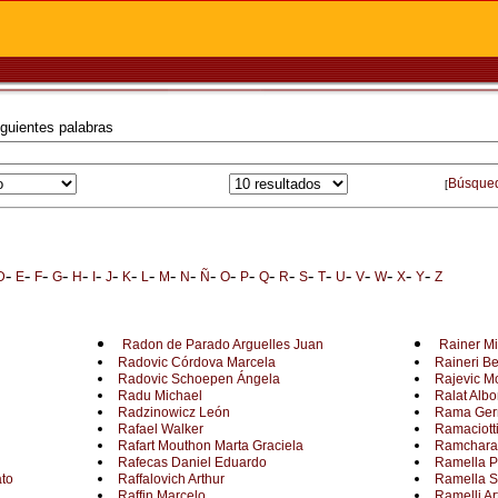
iguientes palabras
Búsque
[
-
-
-
-
-
-
-
-
-
-
-
-
-
-
-
-
-
-
-
-
-
-
-
D
E
F
G
H
I
J
K
L
M
N
Ñ
O
P
Q
R
S
T
U
V
W
X
Y
Z
Radon de Parado Arguelles Juan
Rainer Mi
Radovic Córdova Marcela
Raineri Be
Radovic Schoepen Ángela
Rajevic Mo
Radu Michael
Ralat Albo
Radzinowicz León
Rama Ger
Rafael Walker
Ramaciotti
Rafart Mouthon Marta Graciela
Ramcharan
Rafecas Daniel Eduardo
Ramella P
to
Raffalovich Arthur
Ramella S
Raffin Marcelo
Ramelli Ar