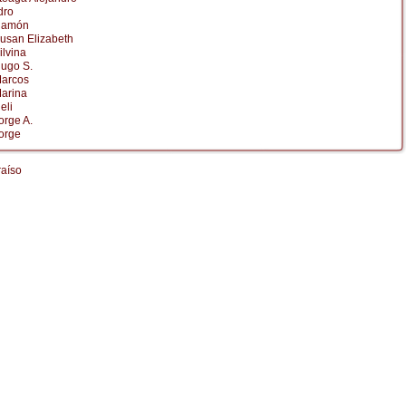
dro
Ramón
usan Elizabeth
lvina
ugo S.
arcos
arina
eli
orge A.
orge
raíso