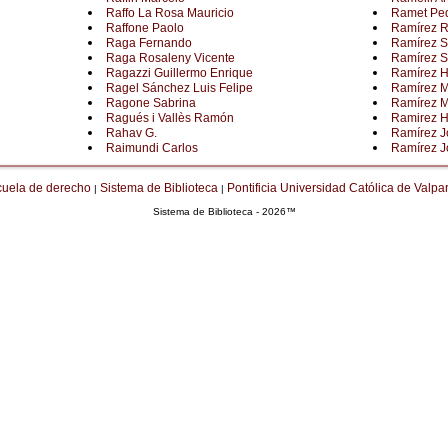
Raffo La Rosa Mauricio
Ramet Pe
Raffone Paolo
Ramírez 
Raga Fernando
Ramírez S
Raga Rosaleny Vicente
Ramírez Si
Ragazzi Guillermo Enrique
Ramírez H
Ragel Sánchez Luis Felipe
Ramírez M
Ragone Sabrina
Ramírez M
Ragués i Vallès Ramón
Ramirez H
Rahav G.
Ramírez J
Raimundi Carlos
Ramírez J
cuela de derecho
Sistema de Biblioteca
Pontificia Universidad Católica de Valpa
|
|
Sistema de Biblioteca - 2026™