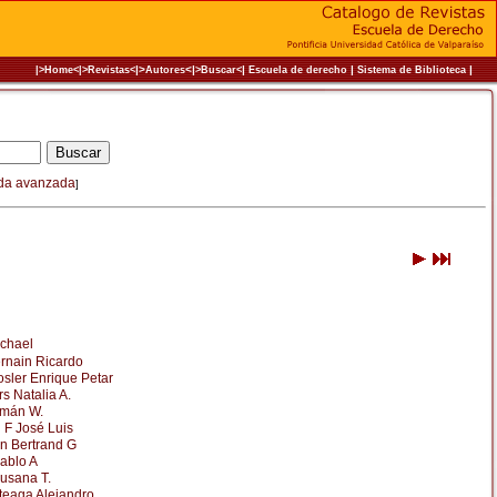
|>
<|
|
|
|
|>Home<|
>Revistas<
Autores
>Buscar<
Escuela de derecho
Sistema de Biblioteca
da avanzada
]
chael
rnain Ricardo
sler Enrique Petar
rs Natalia A.
mán W.
 F José Luis
 Bertrand G
ablo A
usana T.
teaga Alejandro