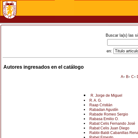
Buscar la(s) las s
en:
Autores ingresados en el catálogo
-
-
-
A
B
C
R. Jorge de Miguel
R. A. G.
Raap Cristián
Rabadan Agustín
Rabade Romeo Sergio
Rabasa Emilio O.
Rabat Celis Fernando José
Rabat Celis Juan Diego
Rabbi-Baldi Cabanillas Rena
Rabel Ernesto