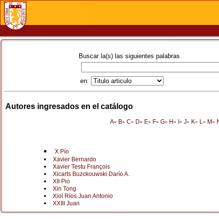
Buscar la(s) las siguientes palabras
en:
Autores ingresados en el catálogo
-
-
-
-
-
-
-
-
-
-
-
-
-
A
B
C
D
E
F
G
H
I
J
K
L
M
X Pío
Xavier Bernardo
Xavier Testu François
Xicarts Buzckouwski Darío A.
XII Pio
Xin Tong
Xiol Ríos Juan Antonio
XXIII Juan