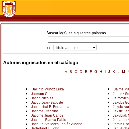
Buscar la(s) las siguientes palabras
en:
Autores ingresados en el catálogo
-
-
-
-
-
-
-
-
-
-
-
-
-
A
B
C
D
E
F
G
H
I
J
K
L
M
Jacinto Muñoz Erika
Jaime Ma
Jackson Chris
Jaimez So
Jacob Nicolas
Jaimovich
Jacob Jean-Baptiste
Jakobs Gü
Jacobsthal B. Bernardita
Jaksic Ivá
Jácome Francine
Jaksic Fa
Jácome Juan Carlos
Jakubiak 
Jacques Blanca Pablo
Jamarne N
Jacquin Stallocca Fabián Alberto
Jamin Chr
Jaderlund L. John
Jan Blich