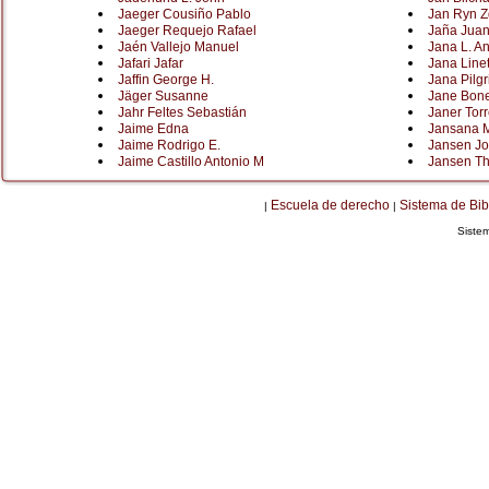
Jaeger Cousiño Pablo
Jan Ryn Z
Jaeger Requejo Rafael
Jaña Juan
Jaén Vallejo Manuel
Jana L. A
Jafari Jafar
Jana Linet
Jaffin George H.
Jana Pilgr
Jäger Susanne
Jane Bone
Jahr Feltes Sebastián
Janer Tor
Jaime Edna
Jansana 
Jaime Rodrigo E.
Jansen Jo
Jaime Castillo Antonio M
Jansen T
Escuela de derecho
Sistema de Bib
|
|
Siste